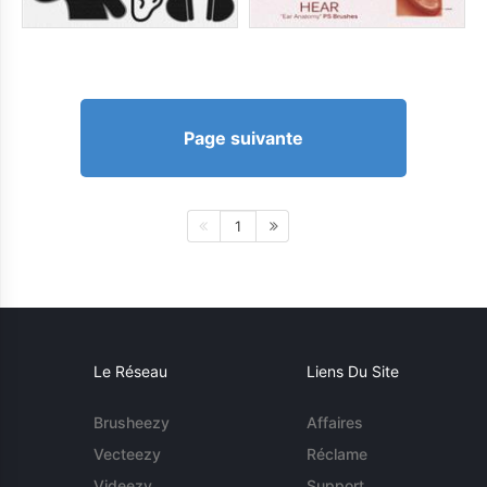
Page suivante
1
Le Réseau
Liens Du Site
Brusheezy
Affaires
Vecteezy
Réclame
Videezy
Support