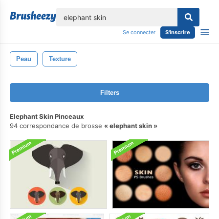
lose
Se connecter
S'inscrire
Peau
Texture
Filters
Elephant Skin Pinceaux
94 correspondance de brosse
elephant skin