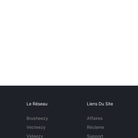
Le Réseau
Liens Du Site
Brusheezy
Affaires
Vecteezy
Réclame
Videezy
Support