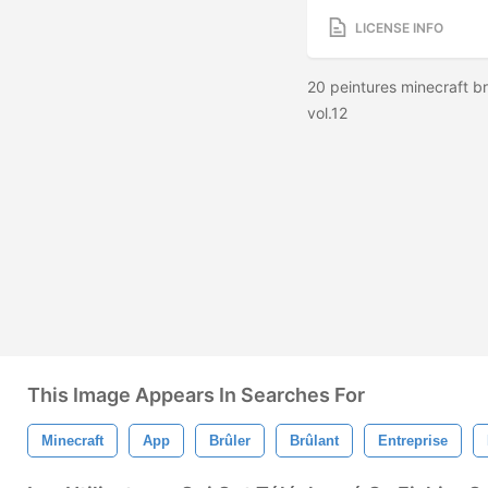
LICENSE INFO
20 peintures minecraft b
vol.12
This Image Appears In Searches For
Minecraft
App
Brûler
Brûlant
Entreprise