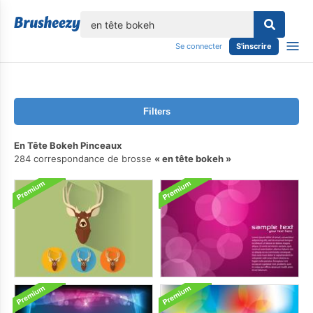
lose
Se connecter
S'inscrire
Filters
En Tête Bokeh Pinceaux
284 correspondance de brosse
en tête bokeh