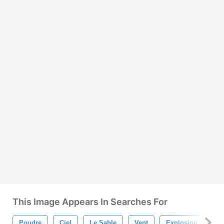
This Image Appears In Searches For
Poudre
Ciel
Le Sable
Vent
Explosion
Se