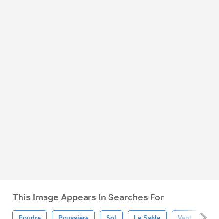
This Image Appears In Searches For
Poudre
Poussière
Sol
Le Sable
Vent
Exp