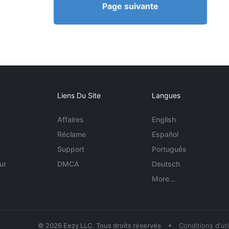
Page suivante
Liens Du Site
Langues
Affaires
English
Réclame
Español
Support
Português
ur
DMCA
Deutsch
More...
•
© 2026 Eezy LLC. Tous droits réservés
Conditions d'uti