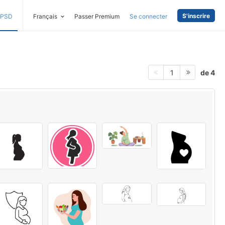
S'inscrire
PSD
Français
Passer Premium
Se connecter
de 4
1