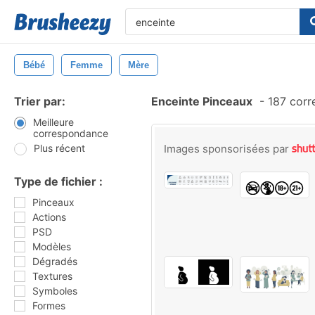
Bébé
Femme
Mère
Trier par:
Enceinte Pinceaux
-
187 corr
Meilleure
correspondance
Plus récent
Images sponsorisées par
Type de fichier :
Pinceaux
Actions
PSD
Modèles
Dégradés
Textures
Symboles
Formes