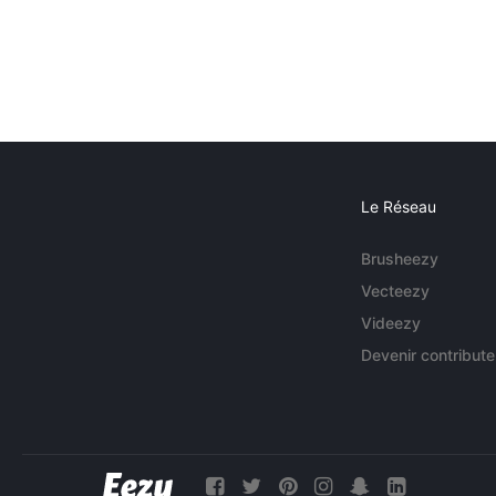
Le Réseau
Brusheezy
Vecteezy
Videezy
Devenir contribute