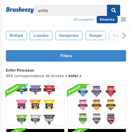
lose
Se connecter
S'inscrire
Brillant
Lumière
Dangereux
Danger
Satan
Filters
Enfer Pinceaux
665 correspondance de brosse
enfer