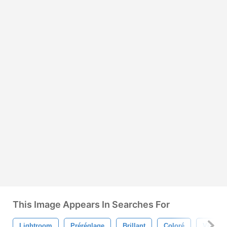
This Image Appears In Searches For
Lightroom
Préréglage
Brillant
Coloré
Vif