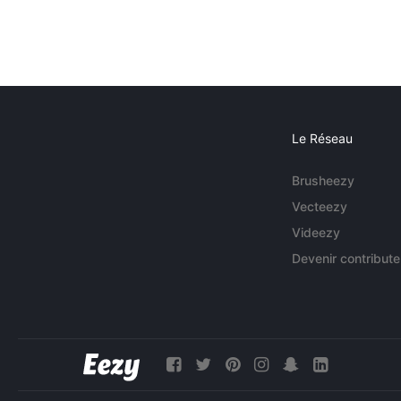
Le Réseau
Brusheezy
Vecteezy
Videezy
Devenir contribute