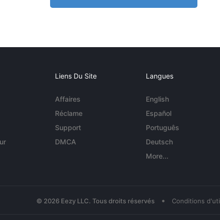
Liens Du Site
Langues
Affaires
English
Réclame
Español
Support
Português
ur
DMCA
Deutsch
More...
•
© 2026 Eezy LLC. Tous droits réservés
Conditions d'uti