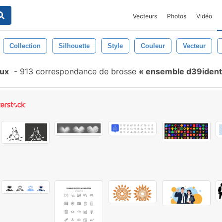
Vecteurs
Photos
Vidéo
Collection
Silhouette
Style
Couleur
Vecteur
aux
-
913 correspondance de brosse
ensemble d39ident