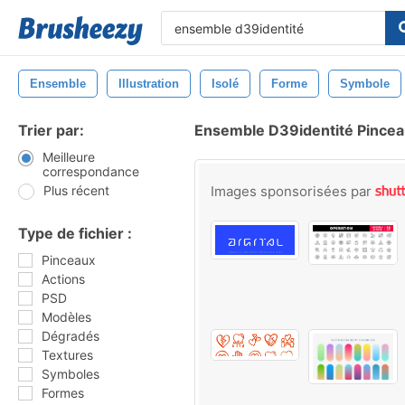
Ensemble
Illustration
Isolé
Forme
Symbole
Trier par:
Ensemble D39identité Pince
Meilleure
correspondance
Plus récent
Images sponsorisées par
Type de fichier :
Pinceaux
Actions
PSD
Modèles
Dégradés
Textures
Symboles
Formes