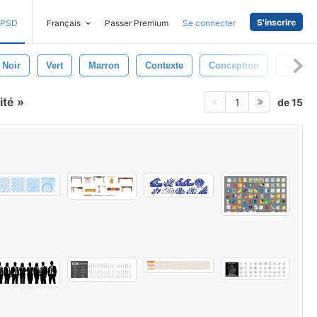
S'inscrire
PSD
Français
Passer Premium
Se connecter
Noir
Vert
Marron
Contexte
Conception
Identité
ité
de 15
1