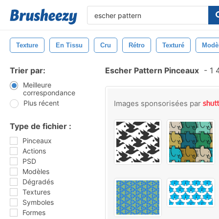
Texture
En Tissu
Cru
Rétro
Texturé
Modè
Trier par:
Escher Pattern Pinceaux
-
1 
Meilleure
correspondance
Plus récent
Images sponsorisées par
Type de fichier :
Pinceaux
Actions
PSD
Modèles
Dégradés
Textures
Symboles
Formes