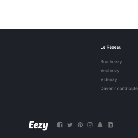
Le Réseau
Brusheezy
Vecteezy
Videezy
Devenir contribute