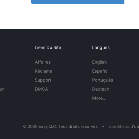
Liens Du Site
Langues
Affaires
English
Réclame
Español
Support
Português
ur
DMCA
Deutsch
More...
•
© 2026 Eezy LLC. Tous droits réservés
Conditions d'uti