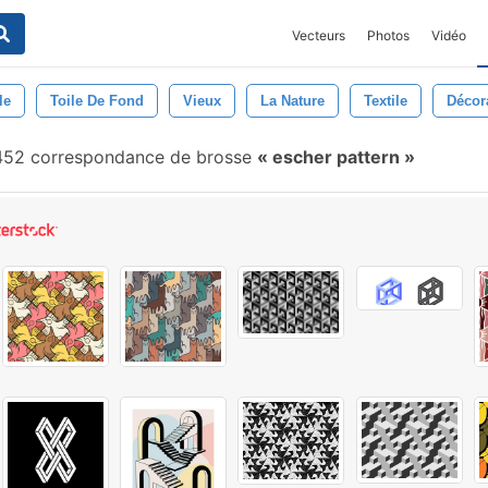
Vecteurs
Photos
Vidéo
le
Toile De Fond
Vieux
La Nature
Textile
Décor
452 correspondance de brosse
escher pattern