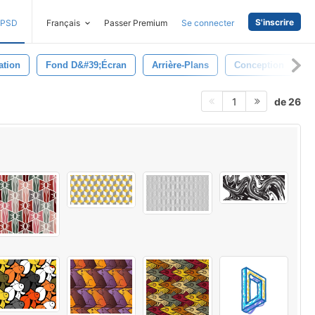
S'inscrire
PSD
Français
Passer Premium
Se connecter
ation
Fond D&#39;écran
Arrière-Plans
Conception
A
de 26
1