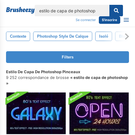
lose
Se connecter
S'inscrire
Contexte
Photoshop Style De Calque
Isolé
Blanc
Filters
Estilo De Capa De Photoshop Pinceaux
9 252 correspondance de brosse
estilo de capa de photoshop