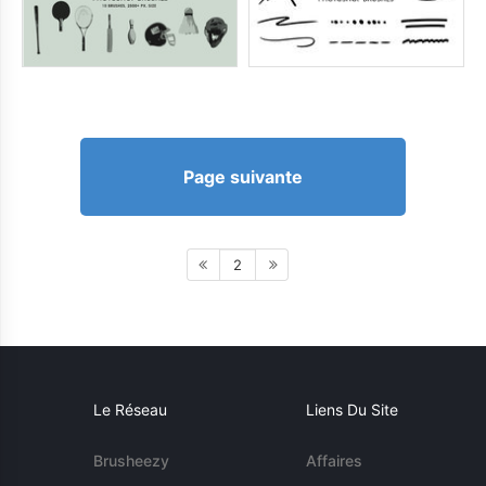
Page suivante
2
Le Réseau
Liens Du Site
Brusheezy
Affaires