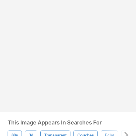
This Image Appears In Searches For
80s
3d
Transparent
Couches
Éclat
Abstra