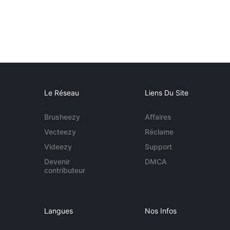
Le Réseau
Liens Du Site
Brusheezy
Affaires
Vecteezy
Réclame
Videezy
Support
Devenir
DMCA
contributeur
Langues
Nos Infos