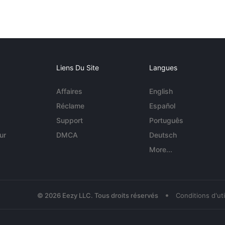
Liens Du Site
Langues
Affaires
English
Réclame
Español
Support
Português
ur
DMCA
Deutsch
More...
•
© 2026 Eezy LLC. Tous droits réservés
Conditions d'uti