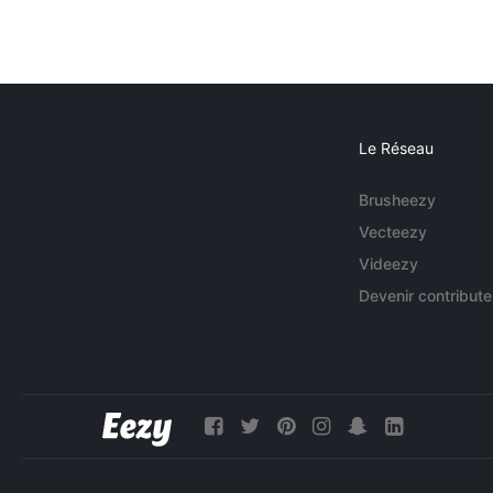
Le Réseau
Brusheezy
Vecteezy
Videezy
Devenir contribute