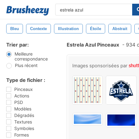
Bleu
Contexte
Illustration
Étoile
Abstrait
Trier par:
Estrela Azul Pinceaux
-
934 c
Meilleure
correspondance
Plus récent
Images sponsorisées par
Type de fichier :
Pinceaux
Actions
PSD
Modèles
Dégradés
Textures
Symboles
Formes