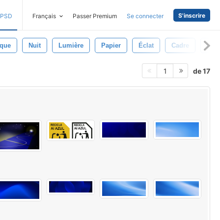
S'inscrire
PSD
Français
Passer Premium
Se connecter
ique
Nuit
Lumière
Papier
Éclat
Cadre
Ciel
de 17
1