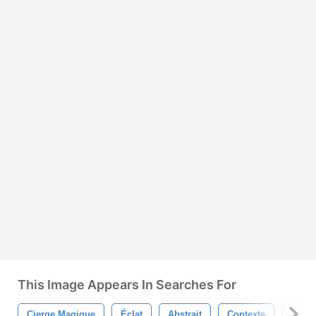
This Image Appears In Searches For
Cierge Magique
Éclat
Abstrait
Contexte
Bleu