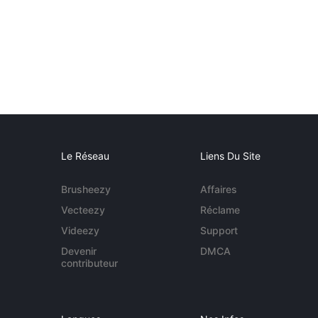
Le Réseau
Liens Du Site
Brusheezy
Affaires
Vecteezy
Réclame
Videezy
Support
Devenir
DMCA
contributeur