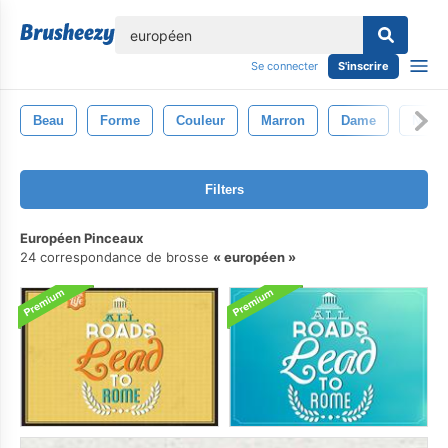
lose
Se connecter
S'inscrire
Beau
Forme
Couleur
Marron
Dame
Noir
Filters
Européen Pinceaux
24 correspondance de brosse
européen