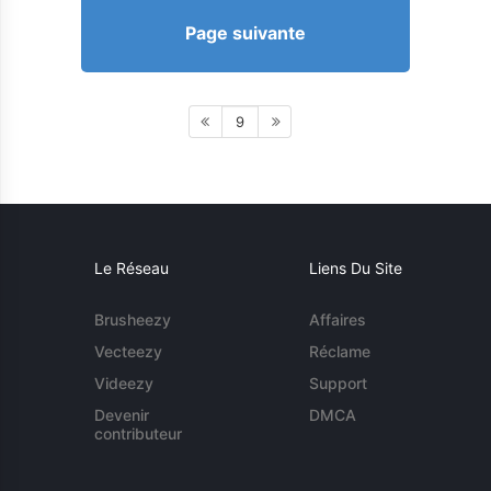
Page suivante
9
Le Réseau
Liens Du Site
Brusheezy
Affaires
Vecteezy
Réclame
Videezy
Support
Devenir
DMCA
contributeur