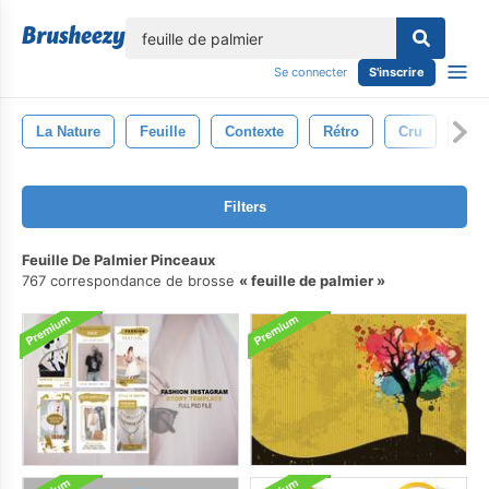
lose
Se connecter
S'inscrire
La Nature
Feuille
Contexte
Rétro
Cru
Arb
Filters
Feuille De Palmier Pinceaux
767 correspondance de brosse
feuille de palmier