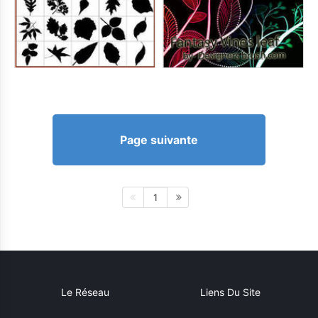
Page suivante
1
Le Réseau
Liens Du Site