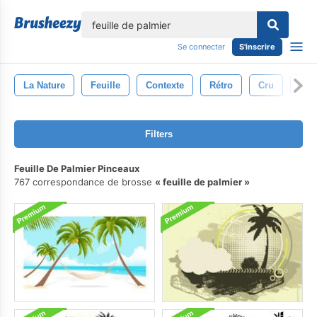
lose
Se connecter
S'inscrire
La Nature
Feuille
Contexte
Rétro
Cru
Arb
Filters
Feuille De Palmier Pinceaux
767 correspondance de brosse
feuille de palmier