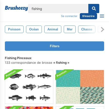
lose
Se connecter
S'inscrire
Poisson
Océan
Animal
Mer
Chasse
Cann
Filters
Fishing Pinceaux
133 correspondance de brosse
fishing