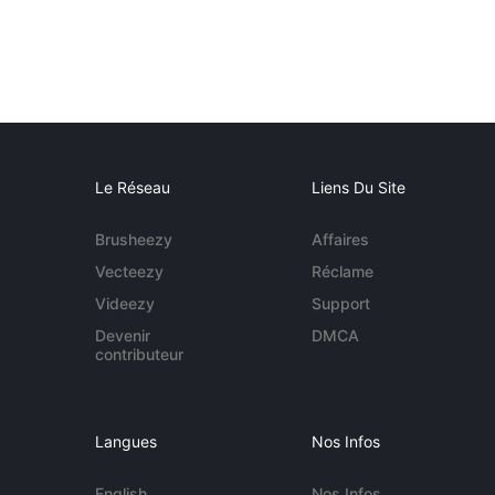
Le Réseau
Liens Du Site
Brusheezy
Affaires
Vecteezy
Réclame
Videezy
Support
Devenir
DMCA
contributeur
Langues
Nos Infos
English
Nos Infos