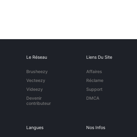
Le Réseau
Liens Du Site
Brusheezy
Affaires
Vecteezy
Réclame
Videezy
Support
Devenir
DMCA
contributeur
Langues
Nos Infos