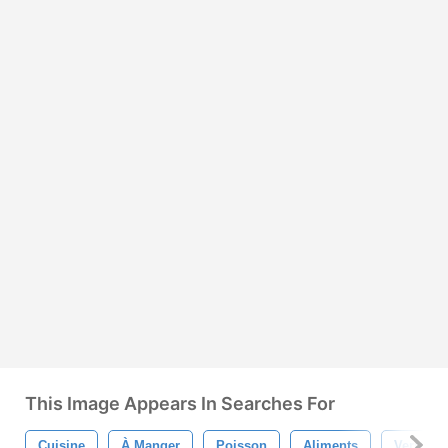
This Image Appears In Searches For
Cuisine
À Manger
Poisson
Aliments
Verre