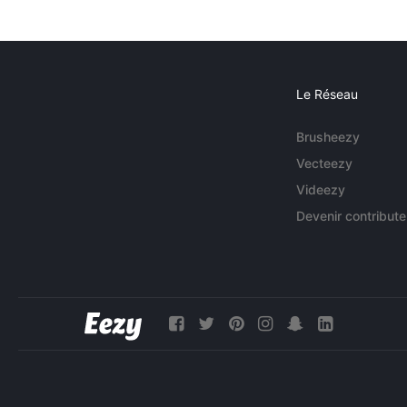
Le Réseau
Brusheezy
Vecteezy
Videezy
Devenir contribute