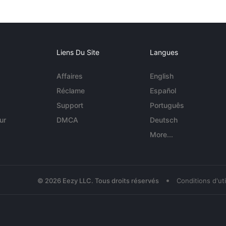
Liens Du Site
Langues
Affaires
English
Réclame
Español
Support
Português
ur
DMCA
Deutsch
More...
•
© 2026 Eezy LLC. Tous droits réservés
Conditions d'uti