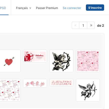
S'inscrire
PSD
Français
Passer Premium
Se connecter
de 2
1