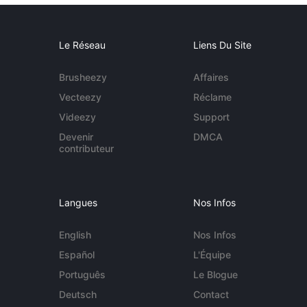
Le Réseau
Liens Du Site
Brusheezy
Affaires
Vecteezy
Réclame
Videezy
Support
Devenir
DMCA
contributeur
Langues
Nos Infos
English
Nos Infos
Español
L'Équipe
Português
Le Blogue
Deutsch
Contact