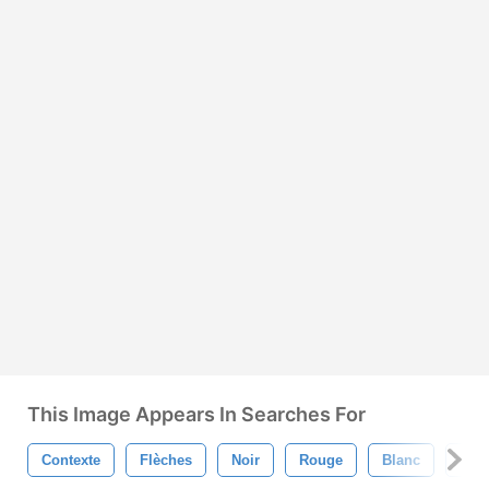
This Image Appears In Searches For
Contexte
Flèches
Noir
Rouge
Blanc
Fe