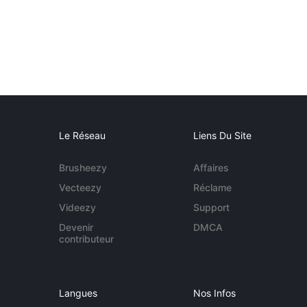
Le Réseau
Liens Du Site
Brusheezy
Affaires
Vecteezy
Réclame
Videezy
Support
Devenir
DMCA
contributeur
Langues
Nos Infos