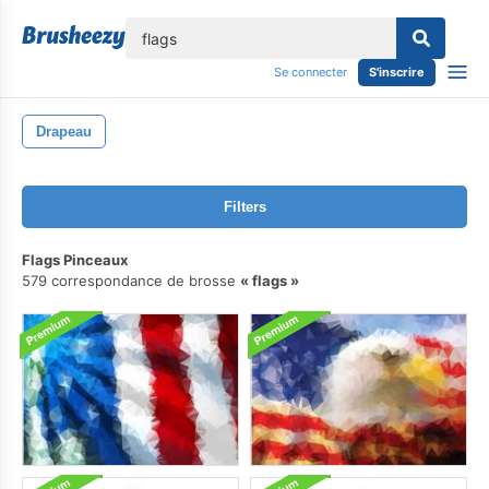
lose
Se connecter
S'inscrire
Drapeau
Filters
Flags Pinceaux
579 correspondance de brosse
flags