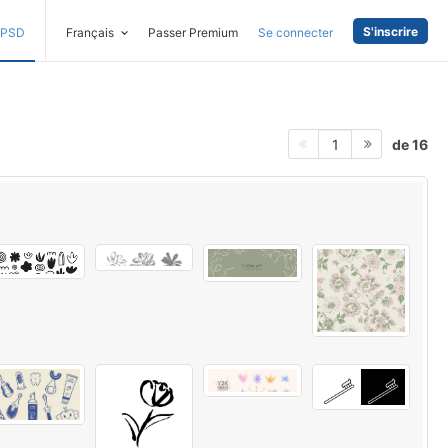
S'inscrire
PSD
Français
Passer Premium
Se connecter
de 16
1