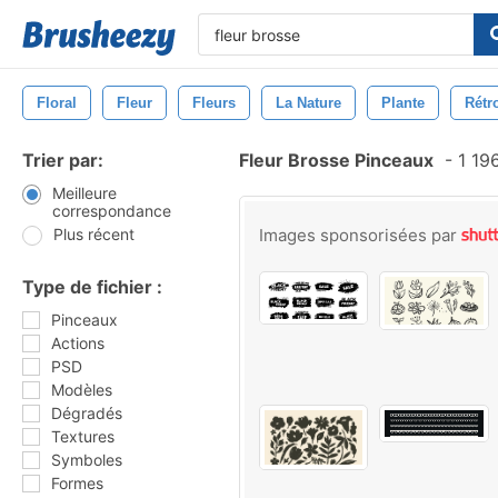
Floral
Fleur
Fleurs
La Nature
Plante
Rétr
Trier par:
Fleur Brosse Pinceaux
-
1 19
Meilleure
correspondance
Plus récent
Images sponsorisées par
Type de fichier :
Pinceaux
Actions
PSD
Modèles
Dégradés
Textures
Symboles
Formes