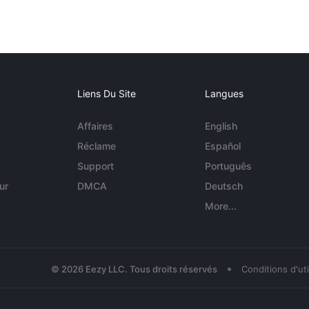
Liens Du Site
Langues
Affaires
English
Réclame
Español
Support
Português
ur
DMCA
Deutsch
More...
•
© 2026 Eezy LLC. Tous droits réservés
Conditions d'uti