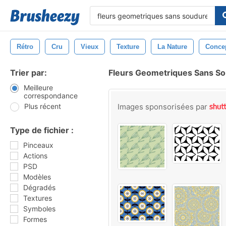
Rétro
Cru
Vieux
Texture
La Nature
Conce
Trier par:
Fleurs Geometriques Sans S
Meilleure
correspondance
Plus récent
Images sponsorisées par
Type de fichier :
Pinceaux
Actions
PSD
Modèles
Dégradés
Textures
Symboles
Formes