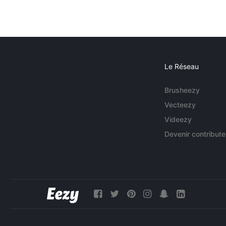
Le Réseau
Brusheezy
Vecteezy
Videezy
Devenir contribute