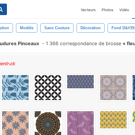
Vecteurs
Photos
Vidéo
ption
Modèle
Sans Couture
Décoration
Fond D&#39
oudures Pinceaux
-
1 366 correspondance de brosse
fle