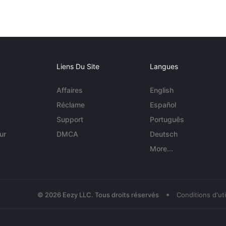
Liens Du Site
Langues
Affaires
English
Réclame
Español
Support
Português
ur
DMCA
Deutsch
More...
•
© 2026 Eezy LLC. Tous droits réservés
Conditions d'uti