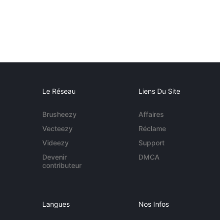
Le Réseau
Liens Du Site
Brusheezy
Affaires
Vecteezy
Réclame
Videezy
Support
Devenir
DMCA
contributeur
Langues
Nos Infos