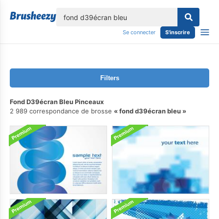
lose
Se connecter
S'inscrire
Filters
Fond D39écran Bleu Pinceaux
2 989 correspondance de brosse
fond d39écran bleu