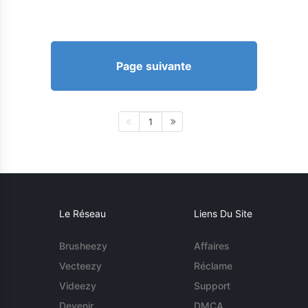
Page suivante
1
Le Réseau
Liens Du Site
Brusheezy
Affaires
Vecteezy
Réclame
Videezy
Support
Devenir
DMCA