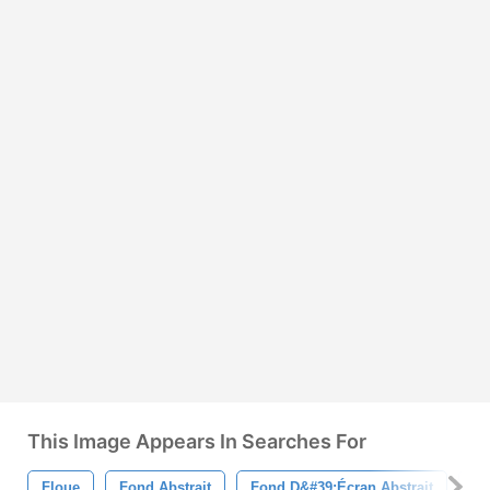
This Image Appears In Searches For
Floue
Fond Abstrait
Fond D&#39;écran Abstrait
Ré