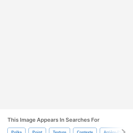
This Image Appears In Searches For
Polka
Point
Texture
Contexte
Arrière-Plans