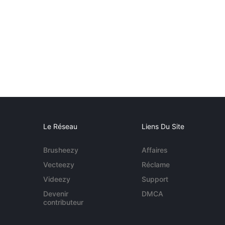
Le Réseau
Liens Du Site
Brusheezy
Affaires
Vecteezy
Réclame
Videezy
Support
Devenir
DMCA
contributeur