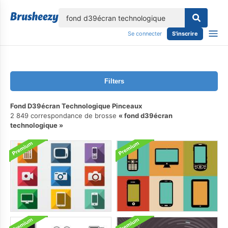
lose
Se connecter
S'inscrire
Filters
Fond D39écran Technologique Pinceaux
2 849 correspondance de brosse
fond d39écran
technologique