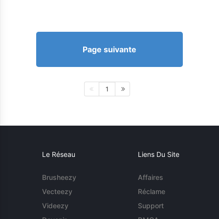
Page suivante
1
Le Réseau
Liens Du Site
Brusheezy
Affaires
Vecteezy
Réclame
Videezy
Support