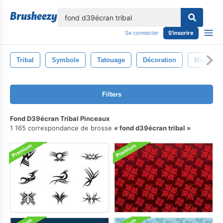
lose
Se connecter
S'inscrire
Tribal
Symbole
Tatouage
Décoration
Modèle
Filters
Fond D39écran Tribal Pinceaux
1 165 correspondance de brosse
fond d39écran tribal