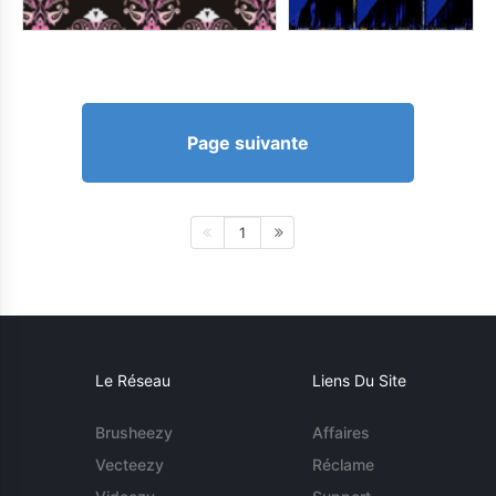
Page suivante
1
Le Réseau
Liens Du Site
Brusheezy
Affaires
Vecteezy
Réclame