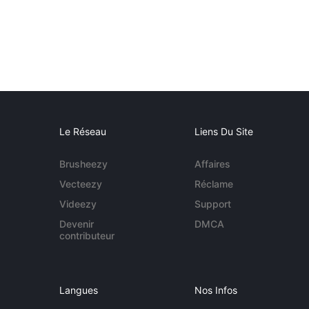
Le Réseau
Liens Du Site
Brusheezy
Affaires
Vecteezy
Réclame
Videezy
Support
Devenir
DMCA
contributeur
Langues
Nos Infos