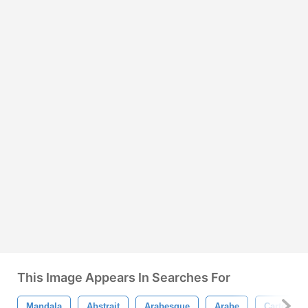
This Image Appears In Searches For
Mandala
Abstrait
Arabesque
Arabe
Carte