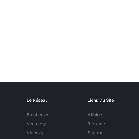
Le Réseau
Liens Du Site
Brusheezy
Affaires
Vecteezy
Réclame
Videezy
Support