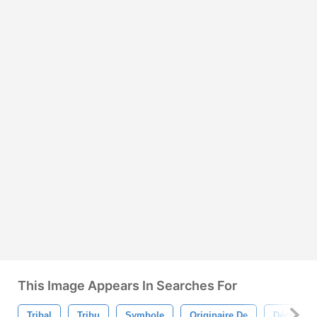
This Image Appears In Searches For
Tribal
Tribu
Symbole
Originaire De
Décor