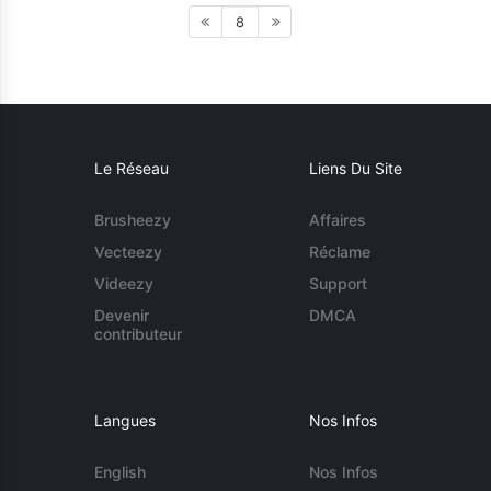
8
Le Réseau
Liens Du Site
Brusheezy
Affaires
Vecteezy
Réclame
Videezy
Support
Devenir
DMCA
contributeur
Langues
Nos Infos
English
Nos Infos