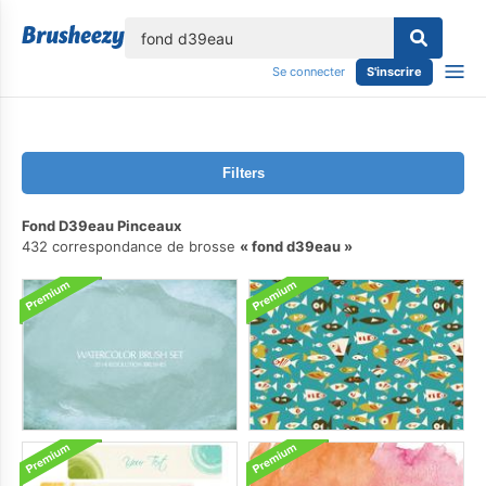
lose
Se connecter
S'inscrire
Filters
Fond D39eau Pinceaux
432 correspondance de brosse
fond d39eau