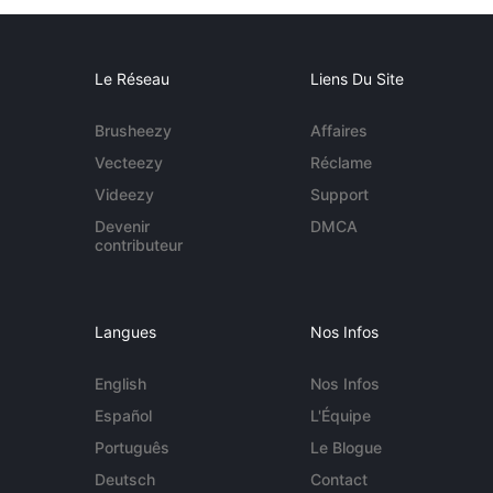
Le Réseau
Liens Du Site
Brusheezy
Affaires
Vecteezy
Réclame
Videezy
Support
Devenir
DMCA
contributeur
Langues
Nos Infos
English
Nos Infos
Español
L'Équipe
Português
Le Blogue
Deutsch
Contact