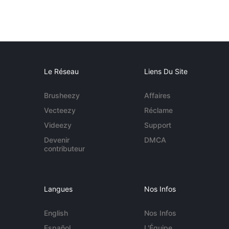
Le Réseau
Liens Du Site
Brusheezy
Affaires
Vecteezy
Réclame
Videezy
Support
Devenir
DMCA
contributeur
Langues
Nos Infos
English
Nos Infos
Español
L'Équipe