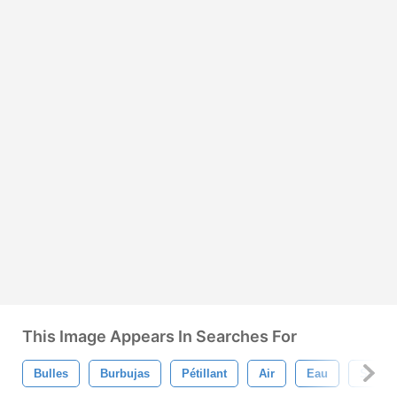
This Image Appears In Searches For
Bulles
Burbujas
Pétillant
Air
Eau
Savon