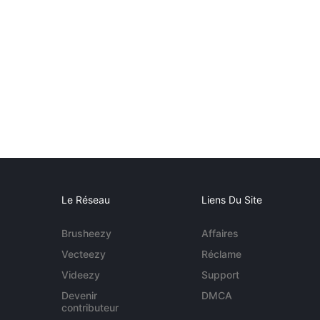
Le Réseau
Liens Du Site
Brusheezy
Affaires
Vecteezy
Réclame
Videezy
Support
Devenir
DMCA
contributeur