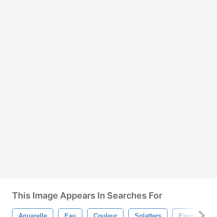
This Image Appears In Searches For
Aquarelle
Eau
Couleur
Splatters
Encre
A