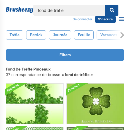
lose
Se connecter
S'inscrire
Trèfle
Patrick
Journée
Feuille
Vacances
I
Filters
Fond De Trèfle Pinceaux
37 correspondance de brosse
fond de trèfle