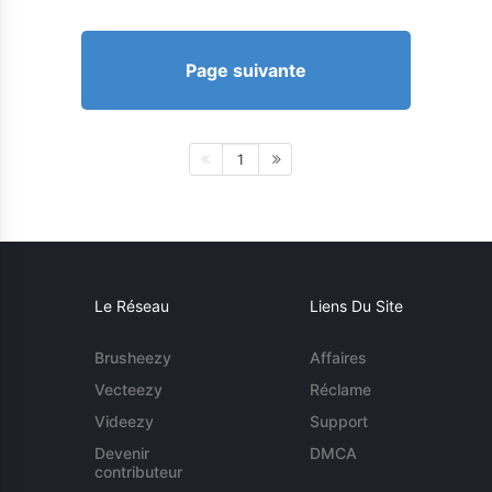
Page suivante
1
Le Réseau
Liens Du Site
Brusheezy
Affaires
Vecteezy
Réclame
Videezy
Support
Devenir
DMCA
contributeur