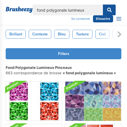
lose
Se connecter
S'inscrire
Brillant
Contexte
Bleu
Texture
Ciel
Conce
Filters
Fond Polygonale Lumineux Pinceaux
663 correspondance de brosse
fond polygonale lumineux