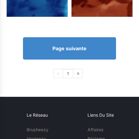
Page suivante
1
Le Réseau
Liens Du Site
Brusheezy
Affaires
Vecteezy
Réclame