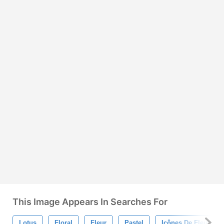
This Image Appears In Searches For
Lotus
Floral
Fleur
Pastel
Icônes De Fleurs Pa