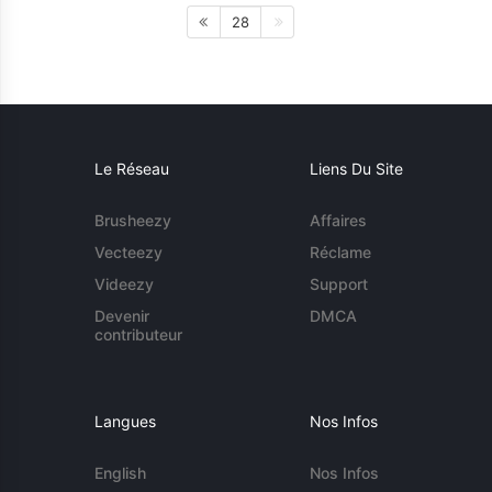
28
Le Réseau
Liens Du Site
Brusheezy
Affaires
Vecteezy
Réclame
Videezy
Support
Devenir
DMCA
contributeur
Langues
Nos Infos
English
Nos Infos