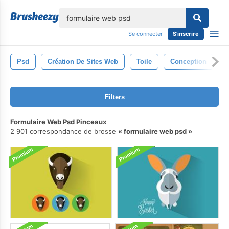
lose
Se connecter
S'inscrire
Psd
Création De Sites Web
Toile
Conception
C
Filters
Formulaire Web Psd Pinceaux
2 901 correspondance de brosse
formulaire web psd