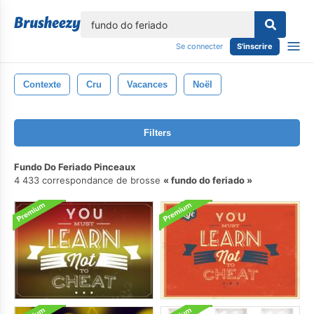
lose
Se connecter
S'inscrire
Contexte
Cru
Vacances
Noël
Filters
Fundo Do Feriado Pinceaux
4 433 correspondance de brosse
fundo do feriado