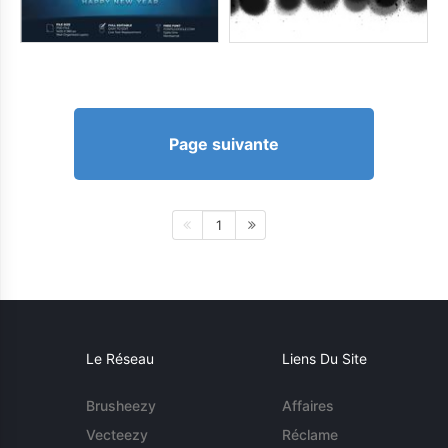
Page suivante
1
Le Réseau
Liens Du Site
Brusheezy
Affaires
Vecteezy
Réclame