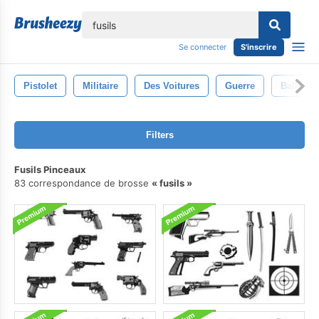
lose
Se connecter
S'inscrire
Pistolet
Militaire
Des Voitures
Guerre
Balle
Filters
Fusils Pinceaux
83 correspondance de brosse
fusils