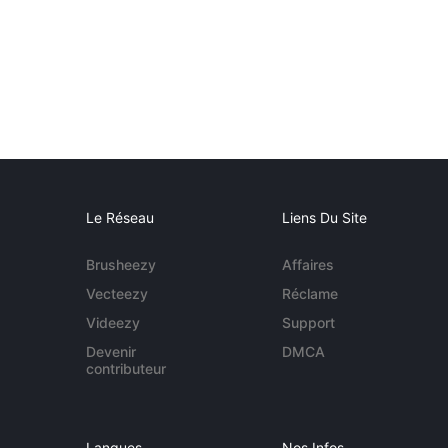
Le Réseau
Liens Du Site
Brusheezy
Affaires
Vecteezy
Réclame
Videezy
Support
Devenir
DMCA
contributeur
Langues
Nos Infos