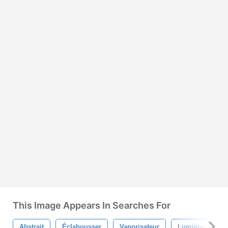
This Image Appears In Searches For
Abstrait
Éclabousser
Vaporisateur
Lumière
T