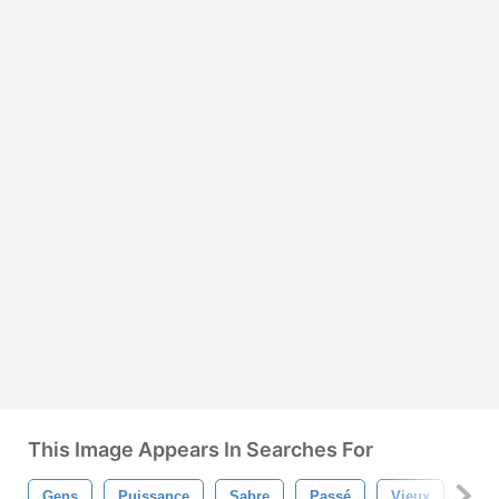
This Image Appears In Searches For
Gens
Puissance
Sabre
Passé
Vieux
Méta