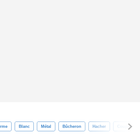
rme
Blanc
Métal
Bûcheron
Hacher
Couper