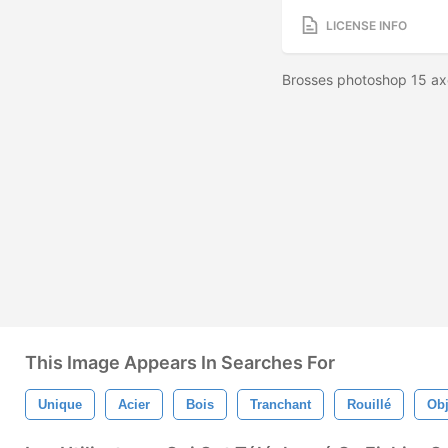
LICENSE INFO
Brosses photoshop 15 axe
This Image Appears In Searches For
Unique
Acier
Bois
Tranchant
Rouillé
Obj