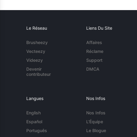
Le Réseau
Liens Du Site
Brusheezy
Affaires
Vecteezy
Réclame
Videezy
Support
Devenir
DMCA
contributeur
Langues
Nos Infos
English
Nos Infos
Español
L'Équipe
Português
Le Blogue