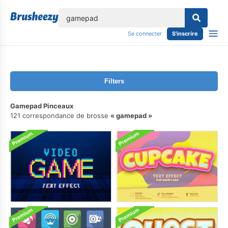
lose
Se connecter
S'inscrire
Filters
Gamepad Pinceaux
121 correspondance de brosse
gamepad